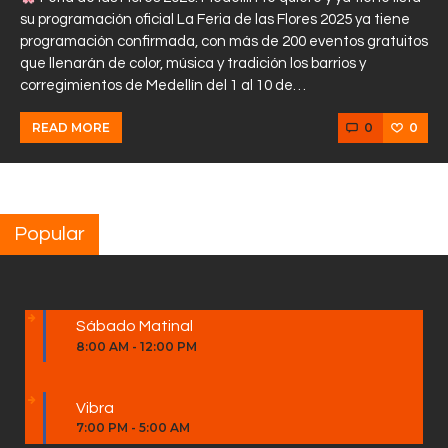
su programación oficial La Feria de las Flores 2025 ya tiene
programación confirmada, con más de 200 eventos gratuitos
que llenarán de color, música y tradición los barrios y
corregimientos de Medellín del 1 al 10 de…
0
0
READ MORE
Popular
Sábado Matinal
8:00 AM
-
12:00 PM
Vibra
7:00 PM
-
5:00 AM