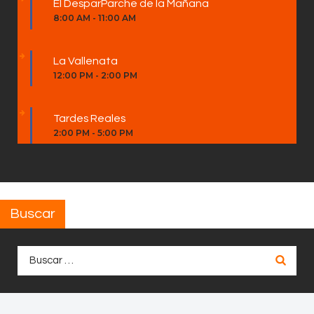
El DesparParche de la Mañana
8:00 AM
-
11:00 AM
La Vallenata
12:00 PM
-
2:00 PM
Tardes Reales
2:00 PM
-
5:00 PM
Buscar
Buscar: