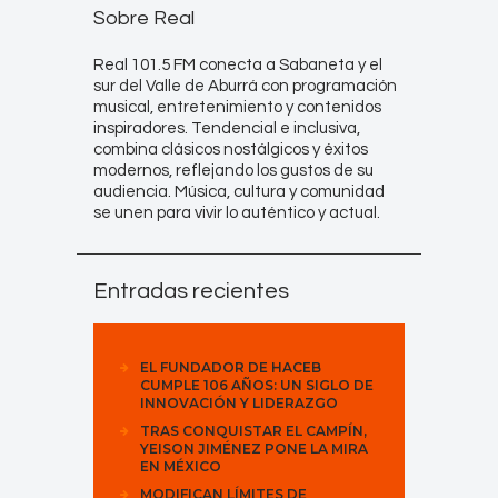
Sobre Real
Real 101.5 FM conecta a Sabaneta y el
sur del Valle de Aburrá con programación
musical, entretenimiento y contenidos
inspiradores. Tendencial e inclusiva,
combina clásicos nostálgicos y éxitos
modernos, reflejando los gustos de su
audiencia. Música, cultura y comunidad
se unen para vivir lo auténtico y actual.
Entradas recientes
EL FUNDADOR DE HACEB
CUMPLE 106 AÑOS: UN SIGLO DE
INNOVACIÓN Y LIDERAZGO
TRAS CONQUISTAR EL CAMPÍN,
YEISON JIMÉNEZ PONE LA MIRA
EN MÉXICO
MODIFICAN LÍMITES DE