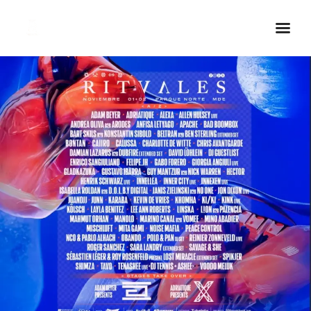
Inicio Real FM
Streaming
En Vivo
Descarga La APP
Programas
Noticias
Equipo
Sobre Nosotros
Contactos