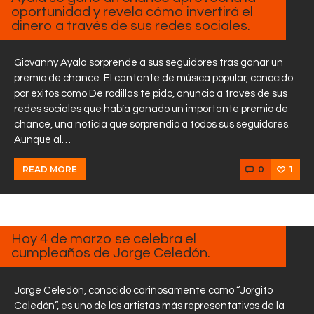
oportunidad y revela cómo invertirá el
dinero a través de sus redes sociales.
Giovanny Ayala sorprende a sus seguidores tras ganar un
premio de chance. El cantante de música popular, conocido
por éxitos como De rodillas te pido, anunció a través de sus
redes sociales que había ganado un importante premio de
chance, una noticia que sorprendió a todos sus seguidores.
Aunque al…
0
1
READ MORE
MARZO
4, 2025
Hoy 4 de marzo se celebra el
cumpleaños de Jorge Celedón.
Jorge Celedón, conocido cariñosamente como “Jorgito
Celedón”, es uno de los artistas más representativos de la