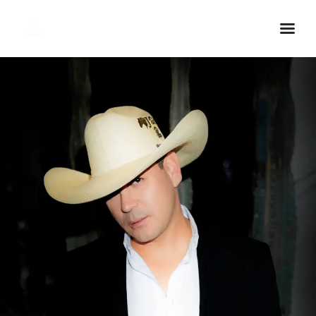
Inicio Real FM
Streaming
En Vivo
Descarga La APP
Programas
Noticias
Equipo
Sobre Nosotros
Contactos