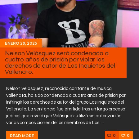
ENERO 29, 2025
Nelson Velásquez será condenado a
cuatro años de prisión por violar los
derechos de autor de Los Inquietos del
Vallenato.
Nelson Velásquez, reconocido cantante de música
vallenata, ha sido condenado a cuatro años de prisión por
infringir los derechos de autor del grupo Los Inquietos del
Vallenato. La sentencia fue emitida tras un largo proceso
judicial que reveló que Velásquez utilizó sin autorización
varias composiciones de los miembros de Los…
0
0
READ MORE