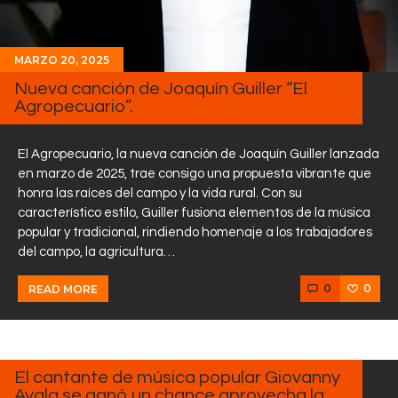
MARZO 20, 2025
Nueva canción de Joaquín Guiller “El
Agropecuario”.
El Agropecuario, la nueva canción de Joaquín Guiller lanzada
en marzo de 2025, trae consigo una propuesta vibrante que
honra las raíces del campo y la vida rural. Con su
característico estilo, Guiller fusiona elementos de la música
popular y tradicional, rindiendo homenaje a los trabajadores
del campo, la agricultura…
0
0
READ MORE
MARZO
6, 2025
El cantante de música popular Giovanny
Ayala se ganó un chance aprovecha la