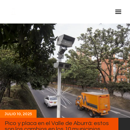
Inicio Real FM
Streaming
En Vivo
Descarga La APP
Programas
Noticias
Equipo
Sobre Nosotros
Contactos
JULIO 10, 2025
Pico y placa en el Valle de Aburrá: estos
son los cambios en los 10 municipios