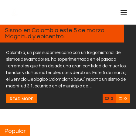
MARZO
5, 2025
Sismo en Colombia este 5 de marzo:
Magnitud y epicentro.
Inicio Real FM
Streaming
Colombia, un país sudamericano con un largo historial de
En Vivo
sismos devastadores, ha experimentado en el pasado
terremotos que han dejado una gran cantidad de muertos,
Descarga La APP
heridos y daños materiales considerables. Este 5 de marzo,
Programas
el Servicio Geológico Colombiano (SGC) reportó un sismo de
magnitud 3.1, ocurrido en el municipio de…
Noticias
Equipo
0
0
READ MORE
Sobre Nosotros
Contactos
Popular