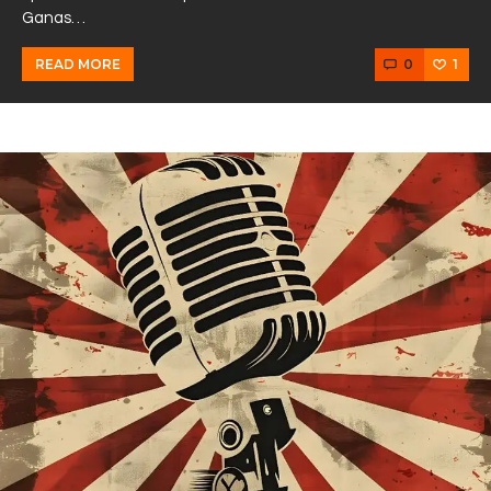
Ganas…
0
1
READ MORE