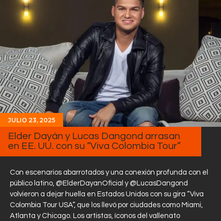
JULIO 23, 2025
Elder Dayán y Lucas Dangond arrasan
en EE. UU. con su “Viva Colombia Tour”
Con escenarios abarrotados y una conexión profunda con el
público latino, @ElderDayanOficial y @LucasDangond
volvieron a dejar huella en Estados Unidos con su gira “Viva
Colombia Tour USA”, que los llevó por ciudades como Miami,
Atlanta y Chicago. Los artistas, íconos del vallenato