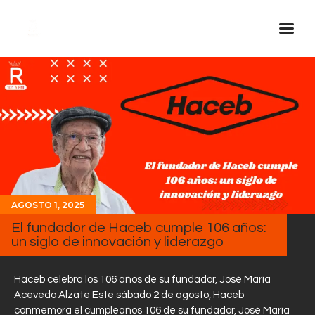
Inicio Real FM
Streaming
En Vivo
Descarga La APP
Programas
Noticias
AGOSTO 1, 2025
El fundador de Haceb cumple 106 años:
Equipo
un siglo de innovación y liderazgo
Sobre Nosotros
Contactos
Haceb celebra los 106 años de su fundador, José María
Acevedo Alzate Este sábado 2 de agosto, Haceb
conmemora el cumpleaños 106 de su fundador, José María