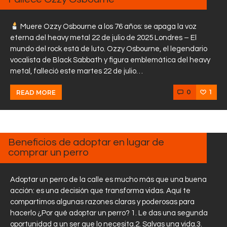
Muere Ozzy Osbourne a los 76 años: se apaga la voz
eterna del heavy metal 22 de julio de 2025 Londres – El
mundo del rock está de luto. Ozzy Osbourne, el legendario
vocalista de Black Sabbath y figura emblemática del heavy
metal, falleció este martes 22 de julio…
0
1
READ MORE
JULIO
21,
2025
Beneficios de adoptar en lugar de
comprar un perro
Adoptar un perro de la calle es mucho más que una buena
acción: es una decisión que transforma vidas. Aquí te
compartimos algunas razones claras y poderosas para
hacerlo ¿Por qué adoptar un perro? 1. Le das una segunda
oportunidad a un ser que lo necesita.2. Salvas una vida.3.