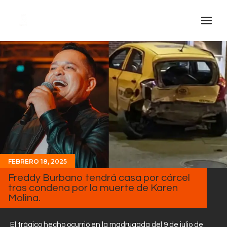
Inicio Real FM
Streaming
En Vivo
Descarga La APP
Programas
Noticias
FEBRERO 18, 2025
Equipo
Freddy Burbano tendrá casa por cárcel
Sobre Nosotros
tras condena por la muerte de Karen
Molina.
Contactos
El trágico hecho ocurrió en la madrugada del 9 de julio de