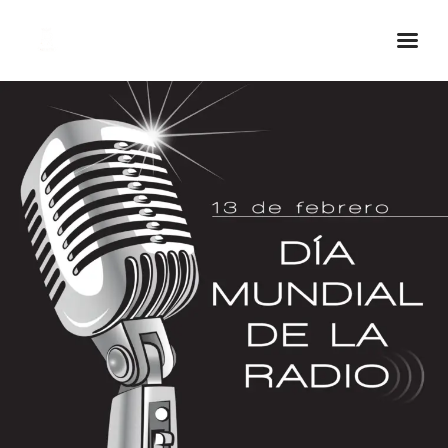
Inicio Real FM
Streaming
En Vivo
Descarga La APP
Programas
Noticias
Equipo
Sobre Nosotros
Contactos