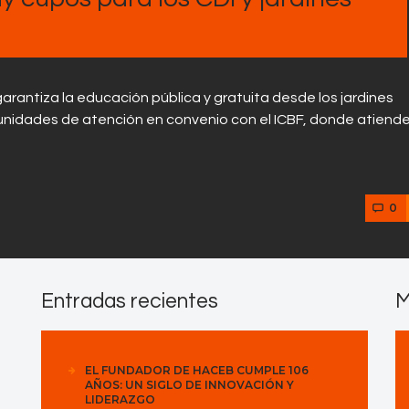
arantiza la educación pública y gratuita desde los jardines
 unidades de atención en convenio con el ICBF, donde atiend
0
Entradas recientes
M
EL FUNDADOR DE HACEB CUMPLE 106
AÑOS: UN SIGLO DE INNOVACIÓN Y
LIDERAZGO