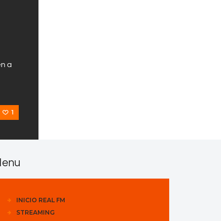
en a
1
enu
INICIO REAL FM
STREAMING