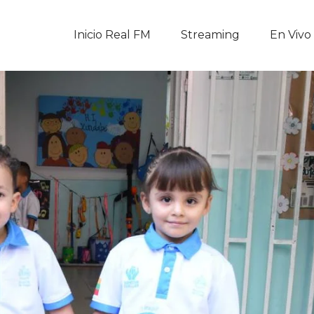
Inicio Real FM
Inicio Real FM
Streaming
En Vivo
Streaming
En Vivo
Descarga La APP
Programas
Noticias
Equipo
Sobre Nosotros