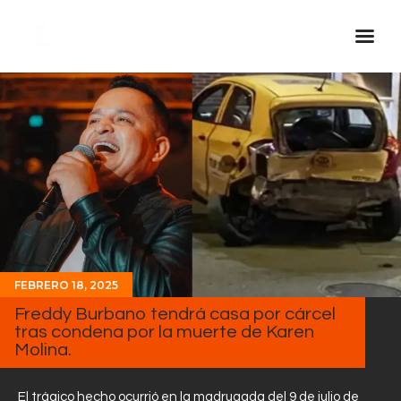
Inicio Real FM
Streaming
En Vivo
Descarga La APP
Programas
Noticias
FEBRERO 18, 2025
Equipo
Freddy Burbano tendrá casa por cárcel
Sobre Nosotros
tras condena por la muerte de Karen
Molina.
Contactos
El trágico hecho ocurrió en la madrugada del 9 de julio de