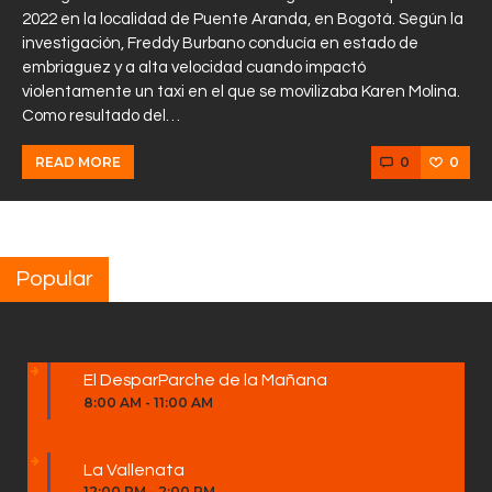
2022 en la localidad de Puente Aranda, en Bogotá. Según la
investigación, Freddy Burbano conducía en estado de
embriaguez y a alta velocidad cuando impactó
violentamente un taxi en el que se movilizaba Karen Molina.
Como resultado del…
0
0
READ MORE
Popular
El DesparParche de la Mañana
8:00 AM
-
11:00 AM
La Vallenata
12:00 PM
-
2:00 PM