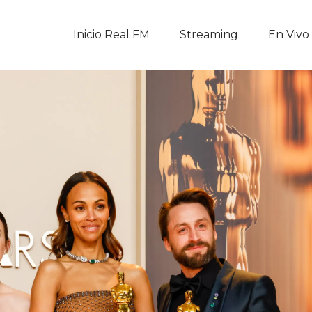
Inicio Real FM
Inicio Real FM
Streaming
En Vivo
Streaming
En Vivo
Descarga La APP
Programas
Noticias
Equipo
Sobre Nosotros