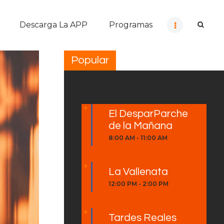
Descarga La APP
Programas
Popular
El DesparParche
de la Mañana
8:00 AM
-
11:00 AM
La Vallenata
12:00 PM
-
2:00 PM
Tardes Reales