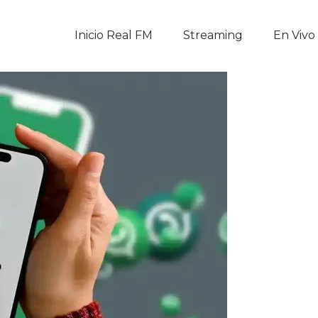
Inicio Real FM
Inicio Real FM
Streaming
En Vivo
Streaming
En Vivo
Descarga La APP
Programas
Noticias
Equipo
Sobre Nosotros