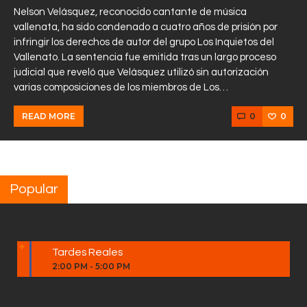
Nelson Velásquez, reconocido cantante de música
vallenata, ha sido condenado a cuatro años de prisión por
infringir los derechos de autor del grupo Los Inquietos del
Vallenato. La sentencia fue emitida tras un largo proceso
judicial que reveló que Velásquez utilizó sin autorización
varias composiciones de los miembros de Los…
0
0
READ MORE
Popular
Tardes Reales
2:00 PM
-
5:00 PM