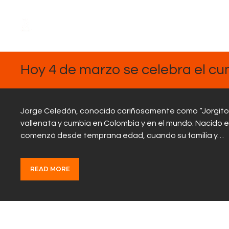
MARZO
4, 2025
Hoy 4 de marzo se celebra el c
Jorge Celedón, conocido cariñosamente como “Jorgito C
vallenata y cumbia en Colombia y en el mundo. Nacido el
comenzó desde temprana edad, cuando su familia y…
READ MORE