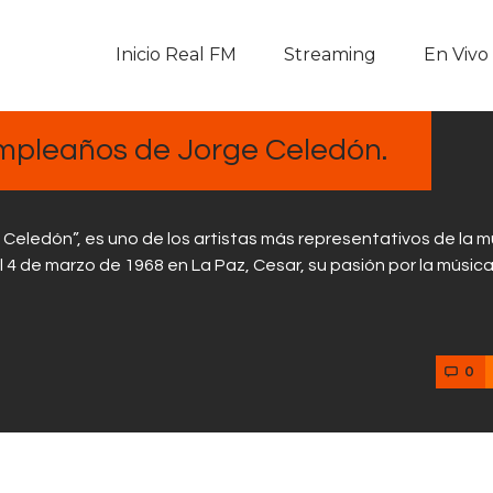
Inicio Real FM
Inicio Real FM
Streaming
En Vivo
Streaming
En Vivo
umpleaños de Jorge Celedón.
Descarga La APP
eledón”, es uno de los artistas más representativos de la m
Programas
 4 de marzo de 1968 en La Paz, Cesar, su pasión por la músic
Noticias
0
Equipo
Sobre Nosotros