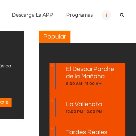
Descarga La APP
Programas
Popular
úsica
El DesparParche
a
de la Mañana
8:00 AM
-
11:00 AM
0
La Vallenata
12:00 PM
-
2:00 PM
Tardes Reales