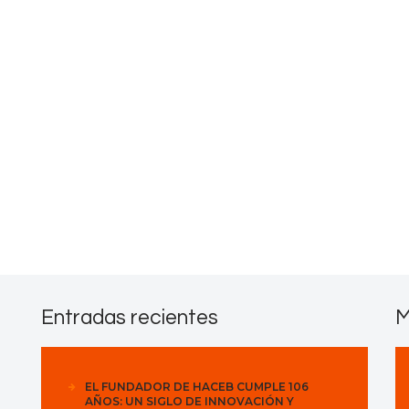
Contactos
Entradas recientes
M
EL FUNDADOR DE HACEB CUMPLE 106
AÑOS: UN SIGLO DE INNOVACIÓN Y