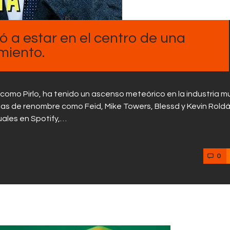
Contactos
vió a estar en el centro de una
miento.
como Pirlo, ha tenido un ascenso meteórico en la industria mu
tas de renombre como Feid, Mike Towers, Blessd y Kevin Roldá
uales en Spotify,…
0