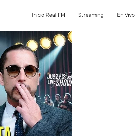
Inicio Real FM
Inicio Real FM
Streaming
En Vivo
Streaming
En Vivo
Descarga La APP
Programas
Noticias
Equipo
Sobre Nosotros