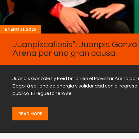
ENERO 31, 2025
Juanpixcalipsis”: Juanpis Gonzál
Arena por una gran causa
Juanpis González y Feid brillan en el Movistar Arena po
Bogotá se llenó de energía y solidaridad con el regreso 
público. El reguetonero se…
READ MORE