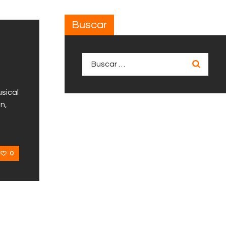
Buscar
Buscar:
sical
n,
0