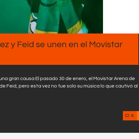
ez y Feid se unen en el Movistar
r una gran causa El pasado 30 de enero, el Movistar Arena de
de Feid, pero esta vez no fue solo su música lo que cautivó al
0