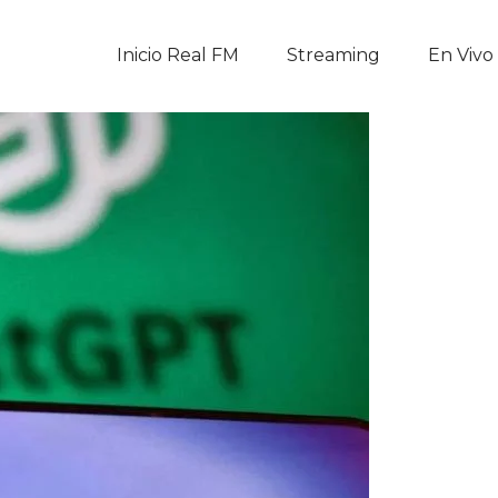
Inicio Real FM
Inicio Real FM
Streaming
En Vivo
Streaming
En Vivo
Descarga La APP
Programas
Noticias
Equipo
Sobre Nosotros