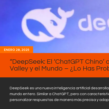
ENERO 28, 2025
“DeepSeek: El ‘ChatGPT Chino’ 
Valley y el Mundo – ¿Lo Has Pr
DeepSeek es una nueva inteligencia artificial desarrolla
mundo entero. Similar a ChatGPT, pero con caracterís
personalizar respuestas de manera más precisa y adapt