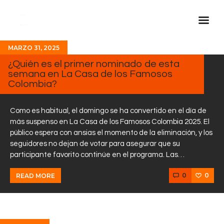
MARZO 31, 2025
Inicio Real FM
¿Quién es el primer nominado de esta
semana en La Casa de los Famosos
Streaming
Colombia?
En Vivo
Descarga La APP
Como es habitual, el domingo se ha convertido en el día de
más suspenso en La Casa de los Famosos Colombia 2025. El
Programas
público espera con ansias el momento de la eliminación, y los
seguidores no dejan de votar para asegurar que su
Noticias
participante favorito continúe en el programa. Las…
Equipo
0
0
READ MORE
Sobre Nosotros
Contactos