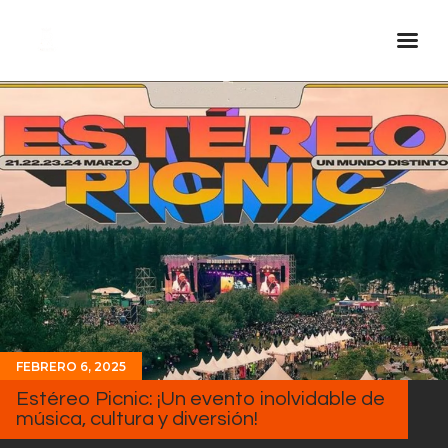
Inicio Real FM
Streaming
En Vivo
Descarga La APP
Programas
Noticias
Equipo
Sobre Nosotros
FEBRERO 6, 2025
Contactos
Estéreo Picnic: ¡Un evento inolvidable de
música, cultura y diversión!