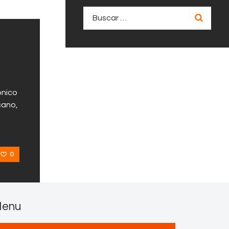
Buscar:
ónico
cano,
0
enu