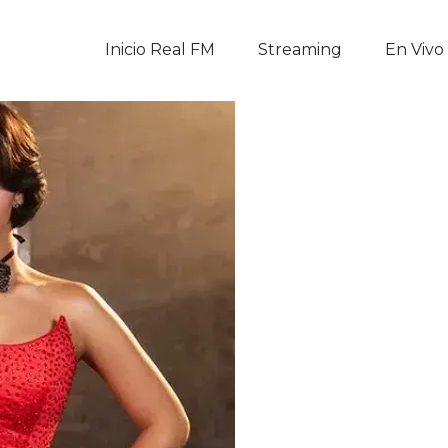
Inicio Real FM
Inicio Real FM
Streaming
En Vivo
Streaming
En Vivo
Descarga La APP
Programas
Noticias
Equipo
Sobre Nosotros