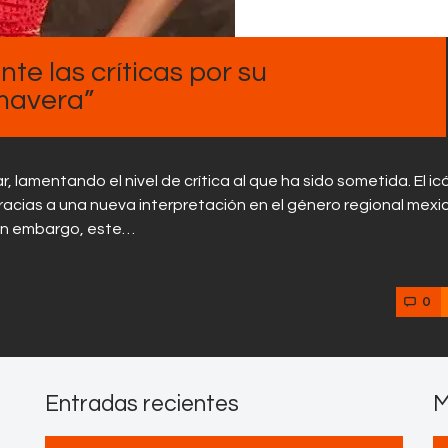
Contactos
te las críticas por su
imavera”
lamentando el nivel de crítica al que ha sido sometida. El ic
acias a una nueva interpretación en el género regional mexi
 Sin embargo, este…
0
Entradas recientes
M