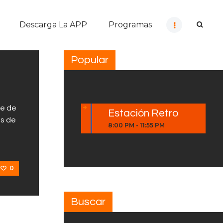
Descarga La APP
Programas
Popular
te de
Estación Retro
as de
8:00 PM
-
11:55 PM
0
Buscar