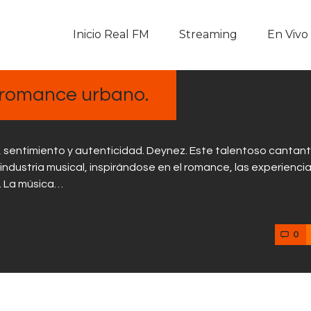
Inicio Real FM
Inicio Real FM
Streaming
En Vivo
Streaming
En Vivo
l romance urbano.
Descarga La APP
, sentimiento y autenticidad. Deynez. Este talentoso cantan
Programas
ndustria musical, inspirándose en el romance, las experienci
o. La música…
Noticias
0
Equipo
Sobre Nosotros