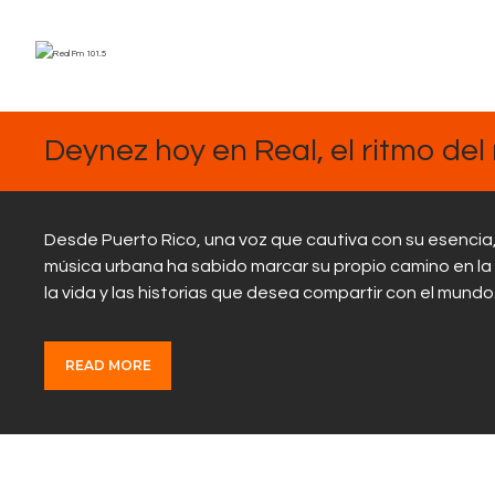
MARZO
13,
2025
Deynez hoy en Real, el ritmo de
Desde Puerto Rico, una voz que cautiva con su esencia
música urbana ha sabido marcar su propio camino en la i
la vida y las historias que desea compartir con el mund
READ MORE