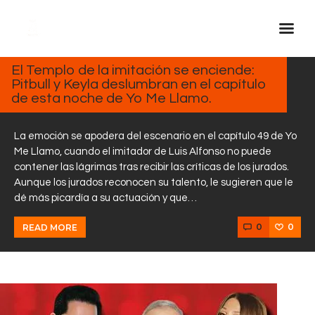
MARZO
19,
2025
El Templo de la imitación se enciende:
Pitbull y Keyla deslumbran en el capítulo
Inicio Real FM
de esta noche de Yo Me Llamo.
Streaming
En Vivo
La emoción se apodera del escenario en el capítulo 49 de Yo
Me Llamo, cuando el imitador de Luis Alfonso no puede
Descarga La APP
contener las lágrimas tras recibir las críticas de los jurados.
Programas
Aunque los jurados reconocen su talento, le sugieren que le
dé más picardía a su actuación y que…
Noticias
Equipo
0
0
READ MORE
Sobre Nosotros
Contactos