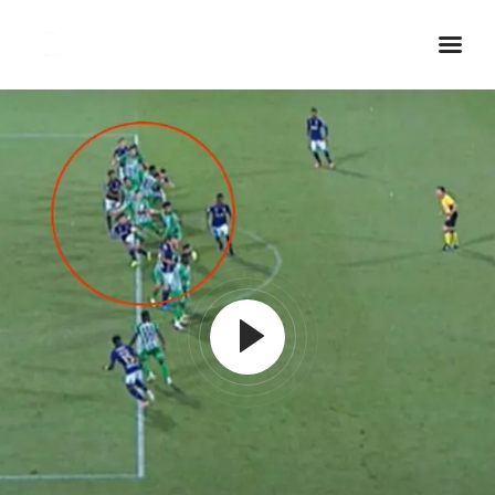
Inicio Real FM
Streaming
En Vivo
Descarga La APP
Programas
Noticias
Equipo
Sobre Nosotros
Contactos