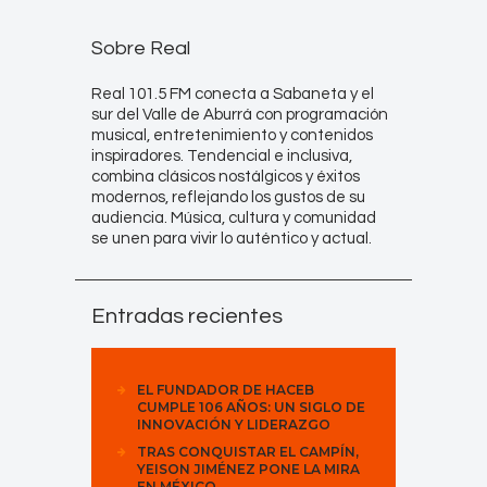
Sobre Real
Real 101.5 FM conecta a Sabaneta y el
sur del Valle de Aburrá con programación
musical, entretenimiento y contenidos
inspiradores. Tendencial e inclusiva,
combina clásicos nostálgicos y éxitos
modernos, reflejando los gustos de su
audiencia. Música, cultura y comunidad
se unen para vivir lo auténtico y actual.
Entradas recientes
EL FUNDADOR DE HACEB
CUMPLE 106 AÑOS: UN SIGLO DE
INNOVACIÓN Y LIDERAZGO
TRAS CONQUISTAR EL CAMPÍN,
YEISON JIMÉNEZ PONE LA MIRA
EN MÉXICO