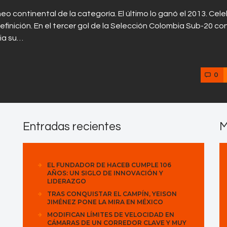
eo continental de la categoría. El último lo ganó el 2013. Cel
efinición. En el tercer gol de la Selección Colombia Sub-20 co
cia su…
0
Entradas recientes
M
EL FUNDADOR DE HACEB CUMPLE 106
AÑOS: UN SIGLO DE INNOVACIÓN Y
LIDERAZGO
TRAS CONQUISTAR EL CAMPÍN, YEISON
JIMÉNEZ PONE LA MIRA EN MÉXICO
MODIFICAN LÍMITES DE VELOCIDAD EN
CÁMARAS DE UN CORREDOR CLAVE Y MUY