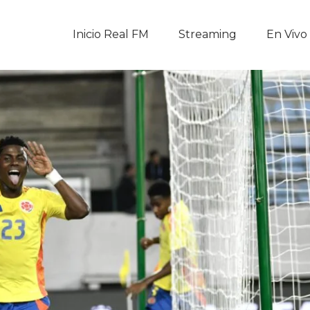
Inicio Real FM
Inicio Real FM
Streaming
En Vivo
Streaming
En Vivo
Descarga La APP
Programas
Noticias
Equipo
Sobre Nosotros