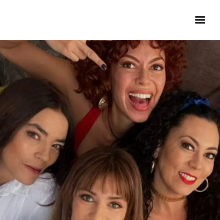
Inicio Real FM
Streaming
En Vivo
Descarga La APP
Programas
Noticias
Equipo
Sobre Nosotros
Contactos