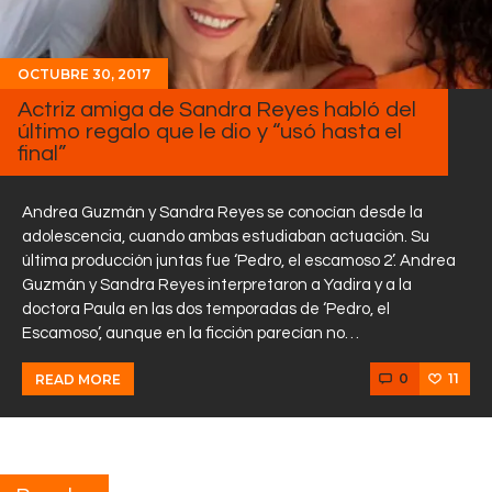
OCTUBRE 30, 2017
Actriz amiga de Sandra Reyes habló del
último regalo que le dio y “usó hasta el
final”
Andrea Guzmán y Sandra Reyes se conocían desde la
adolescencia, cuando ambas estudiaban actuación. Su
última producción juntas fue ‘Pedro, el escamoso 2’. Andrea
Guzmán y Sandra Reyes interpretaron a Yadira y a la
doctora Paula en las dos temporadas de ‘Pedro, el
Escamoso’, aunque en la ficción parecían no…
0
11
READ MORE