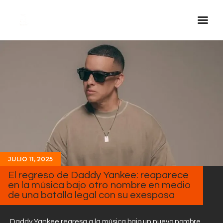
Inicio Real FM
Streaming
En Vivo
Descarga La APP
Programas
Noticias
JULIO 11, 2025
Equipo
El regreso de Daddy Yankee: reaparece
Sobre Nosotros
en la música bajo otro nombre en medio
de una batalla legal con su exesposa
Contactos
Daddy Yankee regresa a la música bajo un nuevo nombre