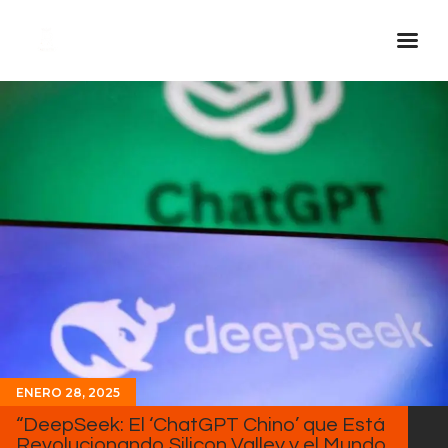
Inicio Real FM
Streaming
En Vivo
Descarga La APP
Programas
Noticias
Equipo
Sobre Nosotros
Contactos
ENERO 28, 2025
“DeepSeek: El ‘ChatGPT Chino’ que Está
Revolucionando Silicon Valley y el Mundo