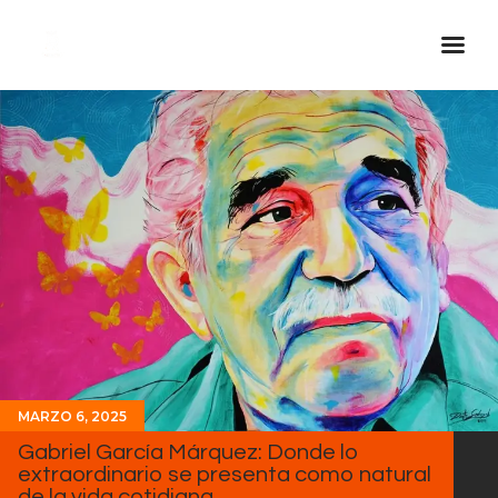
Inicio Real FM
Streaming
En Vivo
Descarga La APP
Programas
Noticias
Equipo
Sobre Nosotros
MARZO 6, 2025
Contactos
Gabriel García Márquez: Donde lo
extraordinario se presenta como natural
de la vida cotidiana.