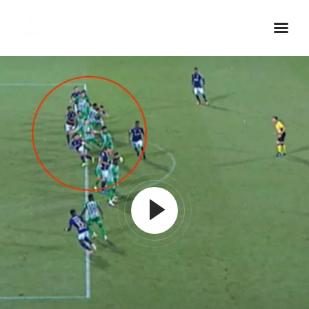
Inicio Real FM
Streaming
En Vivo
Descarga La APP
Programas
Noticias
Equipo
Sobre Nosotros
Contactos