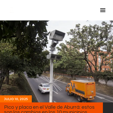
Inicio Real FM
Streaming
En Vivo
Descarga La APP
Programas
Noticias
Equipo
Sobre Nosotros
Contactos
JULIO 10, 2025
Pico y placa en el Valle de Aburrá: estos
son los cambios en los 10 municipios