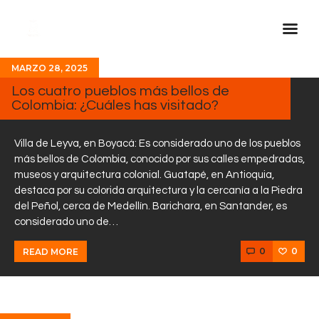
MARZO 28, 2025
Inicio Real FM
Los cuatro pueblos más bellos de
Colombia: ¿Cuáles has visitado?
Streaming
En Vivo
Villa de Leyva, en Boyacá: Es considerado uno de los pueblos
Descarga La APP
más bellos de Colombia, conocido por sus calles empedradas,
museos y arquitectura colonial. Guatapé, en Antioquia,
Programas
destaca por su colorida arquitectura y la cercanía a la Piedra
Noticias
del Peñol, cerca de Medellín. Barichara, en Santander, es
considerado uno de…
Equipo
0
0
READ MORE
Sobre Nosotros
Contactos