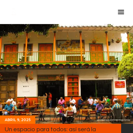
Inicio Real FM
Streaming
En Vivo
Descarga La APP
Programas
Noticias
Equipo
Sobre Nosotros
Contactos
ABRIL 9, 2025
Un espacio para todos: así será la