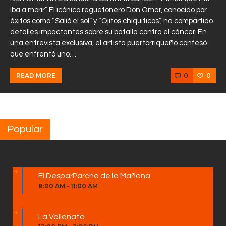
iba a morir” El icónico reguetonero Don Omar, conocido por
éxitos como “Salió el sol” y “Ojitos chiquiticos”, ha compartido
detalles impactantes sobre su batalla contra el cáncer. En
una entrevista exclusiva, el artista puertorriqueño confesó
que enfrentó uno…
0
0
READ MORE
Popular
El DesparParche de la Mañana
8:00 AM
-
11:00 AM
La Vallenata