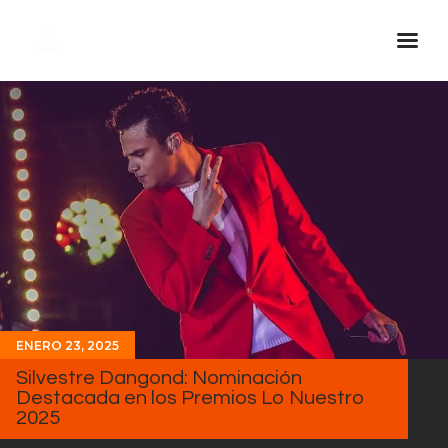
Inicio Real FM
Streaming
En Vivo
Descarga La APP
Programas
Noticias
Equipo
ENERO 23, 2025
Sobre Nosotros
Silvestre Dangond: Nominación
Contactos
Destacada en los Premios Lo Nuestro
2025