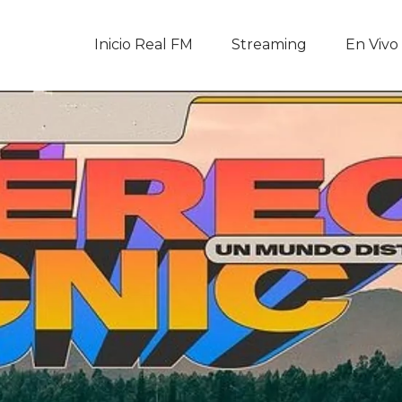
Inicio Real FM
Inicio Real FM
Streaming
En Vivo
Streaming
En Vivo
Descarga La APP
Programas
Noticias
Equipo
Sobre Nosotros