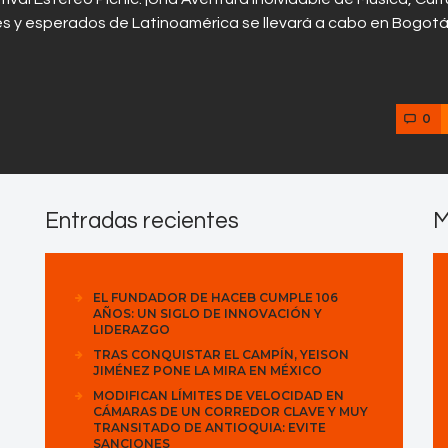
es y esperados de Latinoamérica se llevará a cabo en Bogotá
0
Entradas recientes
M
EL FUNDADOR DE HACEB CUMPLE 106
AÑOS: UN SIGLO DE INNOVACIÓN Y
LIDERAZGO
TRAS CONQUISTAR EL CAMPÍN, YEISON
JIMÉNEZ PONE LA MIRA EN MÉXICO
MODIFICAN LÍMITES DE VELOCIDAD EN
CÁMARAS DE UN CORREDOR CLAVE Y MUY
TRANSITADO DE ANTIOQUIA: EVITE
SANCIONES