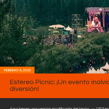
FEBRERO 6, 2025
Estéreo Picnic: ¡Un evento inolv
diversión!
Aquí tienes una versión modificada del texto: — **El Fes