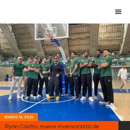
Inicio Real FM
Streaming
En Vivo
Descarga La APP
Programas
Noticias
Equipo
Sobre Nosotros
Contactos
ENERO 15, 2025
Ryan Castro, nuevo inversionista de