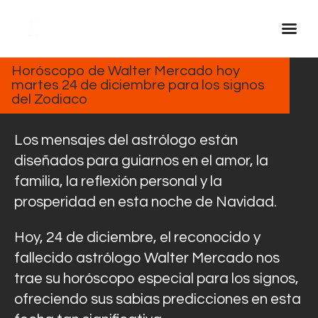
DICIEMBRE
24, 2024
Horóscopo de Walter Mercado hoy
martes 24 de diciembre para los signos
Inicio Real FM
del Zodiaco
Streaming
En Vivo
Los mensajes del astrólogo están
Descarga La APP
diseñados para guiarnos en el amor, la
familia, la reflexión personal y la
Programas
prosperidad en esta noche de Navidad.
Noticias
Equipo
Hoy, 24 de diciembre, el reconocido y
Sobre Nosotros
fallecido astrólogo Walter Mercado nos
trae su horóscopo especial para los signos,
Contactos
ofreciendo sus sabias predicciones en esta