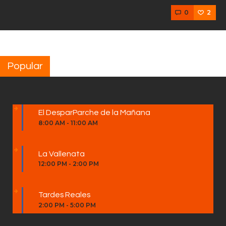
0
2
Popular
El DesparParche de la Mañana
8:00 AM
-
11:00 AM
La Vallenata
12:00 PM
-
2:00 PM
Tardes Reales
2:00 PM
-
5:00 PM