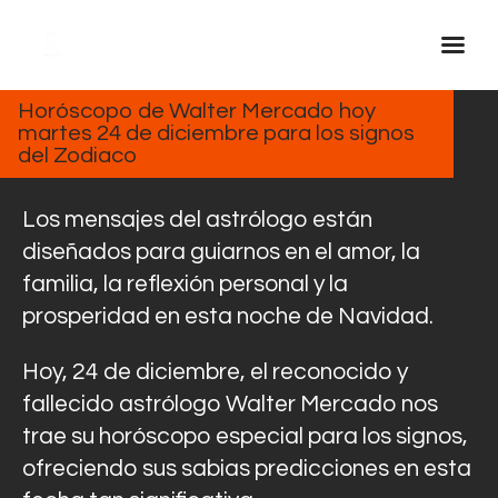
DICIEMBRE
24, 2024
Horóscopo de Walter Mercado hoy
martes 24 de diciembre para los signos
Inicio Real FM
del Zodiaco
Streaming
En Vivo
Los mensajes del astrólogo están
Descarga La APP
diseñados para guiarnos en el amor, la
familia, la reflexión personal y la
Programas
prosperidad en esta noche de Navidad.
Noticias
Equipo
Hoy, 24 de diciembre, el reconocido y
Sobre Nosotros
fallecido astrólogo Walter Mercado nos
trae su horóscopo especial para los signos,
Contactos
ofreciendo sus sabias predicciones en esta