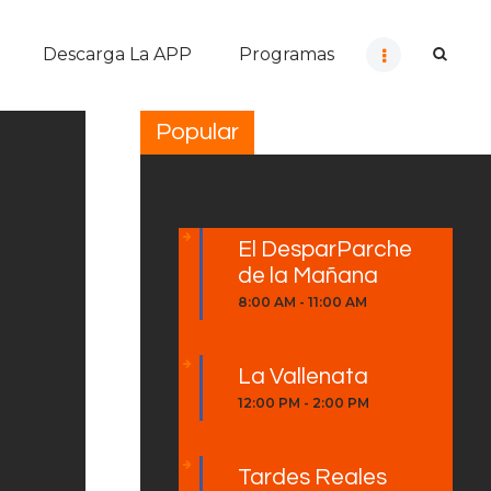
Descarga La APP
Programas
Popular
El DesparParche
de la Mañana
8:00 AM
-
11:00 AM
La Vallenata
a
12:00 PM
-
2:00 PM
Tardes Reales