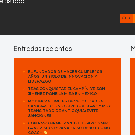
erosidad.
0
Entradas recientes
M
EL FUNDADOR DE HACEB CUMPLE 106
AÑOS: UN SIGLO DE INNOVACIÓN Y
LIDERAZGO
TRAS CONQUISTAR EL CAMPÍN, YEISON
JIMÉNEZ PONE LA MIRA EN MÉXICO
MODIFICAN LÍMITES DE VELOCIDAD EN
CÁMARAS DE UN CORREDOR CLAVE Y MUY
TRANSITADO DE ANTIOQUIA: EVITE
SANCIONES
CON PASO FIRME: MANUEL TURIZO GANA
LA VOZ KIDS ESPAÑA EN SU DEBUT COMO
COACH