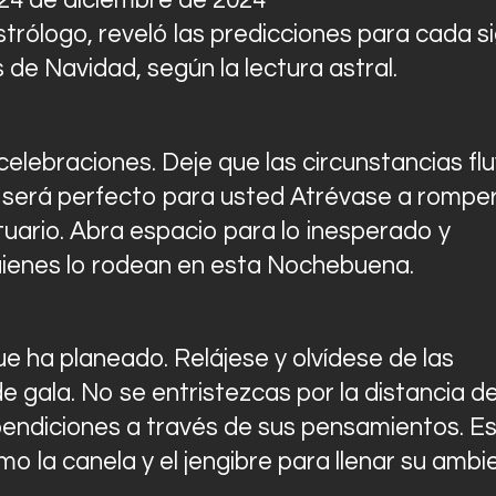
4 de diciembre de 2024
Contactos
strólogo, reveló las predicciones para cada s
 de Navidad, según la lectura astral.
 celebraciones. Deje que las circunstancias fl
n será perfecto para usted Atrévase a romper
tuario. Abra espacio para lo inesperado y
uienes lo rodean en esta Nochebuena.
ue ha planeado. Relájese y olvídese de las
 gala. No se entristezcas por la distancia d
 bendiciones a través de sus pensamientos. E
 la canela y el jengibre para llenar su ambi