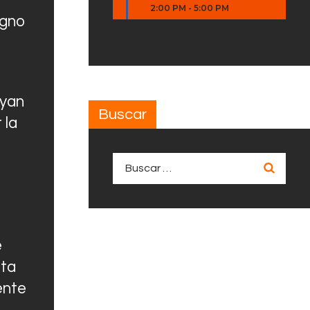
2:00 PM
-
5:00 PM
igno
uyan
Buscar
 la
Buscar:
e
sta
ente