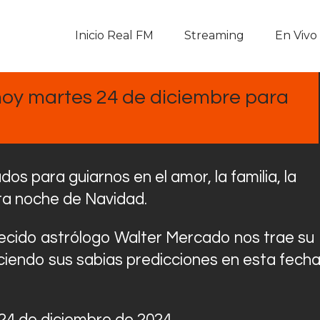
Inicio Real FM
Inicio Real FM
Streaming
En Vivo
Streaming
En Vivo
oy martes 24 de diciembre para
Descarga La APP
Programas
s para guiarnos en el amor, la familia, la
sta noche de Navidad.
Noticias
llecido astrólogo Walter Mercado nos trae su
Equipo
eciendo sus sabias predicciones en esta fech
Sobre Nosotros