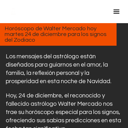
DICIEMBRE
24, 2024
Horóscopo de Walter Mercado hoy
martes 24 de diciembre para los signos
Inicio Real FM
del Zodiaco
Streaming
En Vivo
Los mensajes del astrólogo están
Descarga La APP
diseñados para guiarnos en el amor, la
familia, la reflexión personal y la
Programas
prosperidad en esta noche de Navidad.
Noticias
Equipo
Hoy, 24 de diciembre, el reconocido y
Sobre Nosotros
fallecido astrólogo Walter Mercado nos
trae su horóscopo especial para los signos,
Contactos
ofreciendo sus sabias predicciones en esta