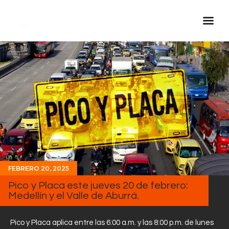
Inicio Real FM
Streaming
En Vivo
Descarga La APP
Programas
Noticias
Equipo
FEBRERO 20, 2025
Sobre Nosotros
Pico y Placa este jueves 20 de febrero:
Medellín y el Valle de Aburrá.
Contactos
Pico y Placa aplica entre las 6:00 a.m. y las 8:00 p.m. de lunes