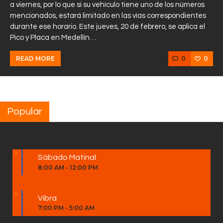
a viernes, por lo que si su vehículo tiene uno de los números
mencionados, estará limitado en las vías correspondientes
durante ese horario. Este jueves, 20 de febrero, se aplica el
Pico y Placa en Medellín…
0
0
READ MORE
Popular
Sábado Matinal
8:00 AM
-
12:00 PM
Vibra
7:00 PM
-
5:00 AM