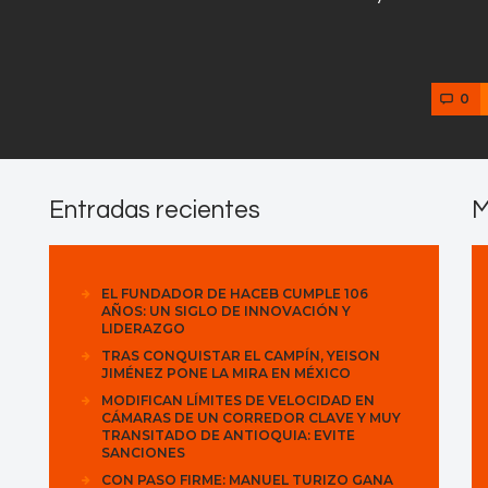
0
Entradas recientes
M
EL FUNDADOR DE HACEB CUMPLE 106
AÑOS: UN SIGLO DE INNOVACIÓN Y
LIDERAZGO
TRAS CONQUISTAR EL CAMPÍN, YEISON
JIMÉNEZ PONE LA MIRA EN MÉXICO
MODIFICAN LÍMITES DE VELOCIDAD EN
CÁMARAS DE UN CORREDOR CLAVE Y MUY
TRANSITADO DE ANTIOQUIA: EVITE
SANCIONES
CON PASO FIRME: MANUEL TURIZO GANA