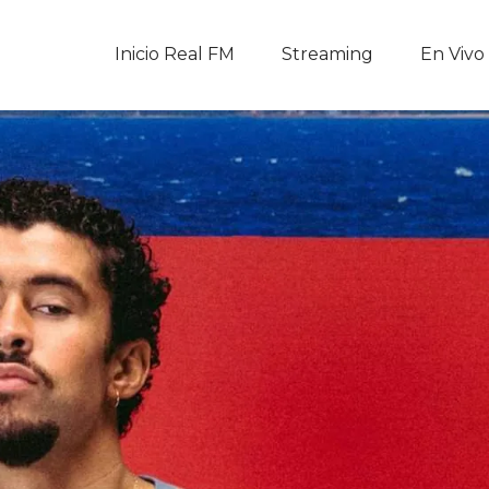
Inicio Real FM
Inicio Real FM
Streaming
En Vivo
Streaming
En Vivo
Descarga La APP
Programas
Noticias
Equipo
Sobre Nosotros