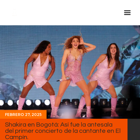
Inicio Real FM
Streaming
En Vivo
Descarga La APP
Programas
Noticias
Equipo
Sobre Nosotros
FEBRERO 27, 2025
Contactos
Shakira en Bogotá: Así fue la antesala
del primer concierto de la cantante en El
Campín.