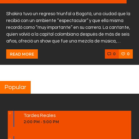
Shakira tuvo un regreso triunfal a Bogotá, una ciudad que la
recibió con un ambiente “espectacular” y que ella misma
recordó como “muy importante” en su carrera. La cantante,
quien volvió a la capital colombiana después de más de seis
años, ofreció un show que fue una mezcla de música,…
0
0
READ MORE
Popular
Tardes Reales
2:00 PM
-
5:00 PM