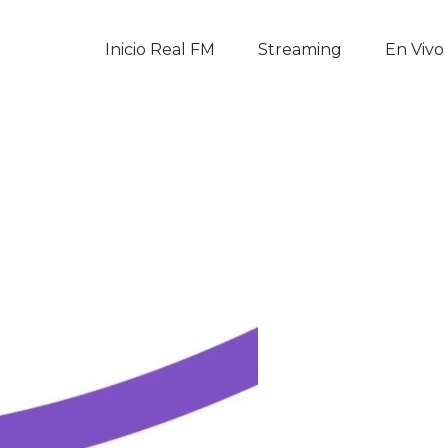
Inicio Real FM
Inicio Real FM
Streaming
En Vivo
Streaming
En Vivo
Descarga La APP
Programas
Noticias
Equipo
Sobre Nosotros