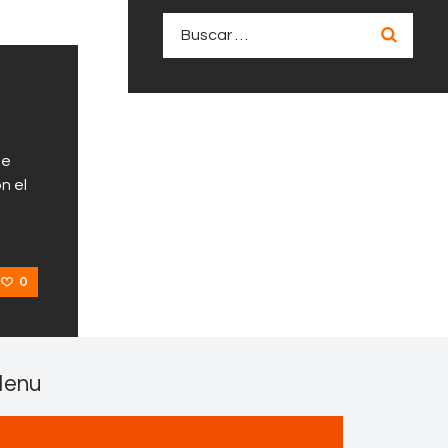
Buscar:
de
n el
0
enu