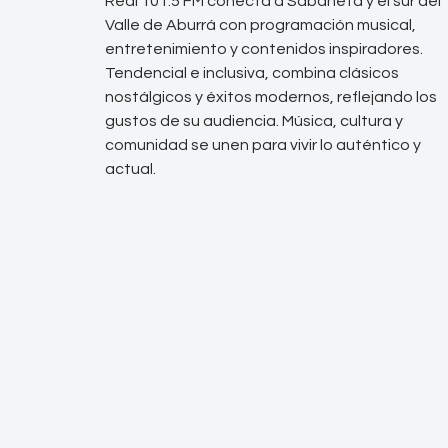
Real 101.5 FM conecta a Sabaneta y el sur del
Valle de Aburrá con programación musical,
entretenimiento y contenidos inspiradores.
Tendencial e inclusiva, combina clásicos
nostálgicos y éxitos modernos, reflejando los
gustos de su audiencia. Música, cultura y
comunidad se unen para vivir lo auténtico y
actual.