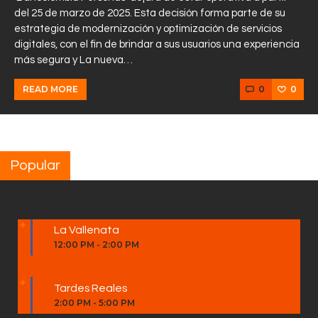
del 25 de marzo de 2025. Esta decisión forma parte de su
estrategia de modernización y optimización de servicios
digitales, con el fin de brindar a sus usuarios una experiencia
más segura y La nueva…
0
0
READ MORE
Popular
La Vallenata
12:00 PM
-
2:00 PM
Tardes Reales
2:00 PM
-
5:00 PM