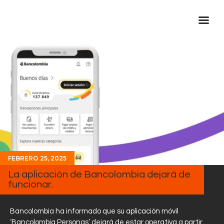
Inicio Real FM
Streaming
En Vivo
Descarga La APP
Programas
Noticias
FEBRERO 25, 2025
Equipo
La aplicación de Bancolombia dejará de
Sobre Nosotros
funcionar.
Contactos
Bancolombia ha informado que su aplicación móvil
‘Bancolombia Personas’ dejará de estar operativa a partir