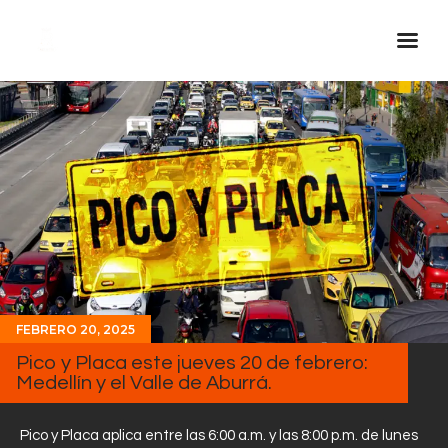
Inicio Real FM
Streaming
En Vivo
Descarga La APP
Programas
Noticias
Equipo
FEBRERO 20, 2025
Sobre Nosotros
Pico y Placa este jueves 20 de febrero:
Medellín y el Valle de Aburrá.
Contactos
Pico y Placa aplica entre las 6:00 a.m. y las 8:00 p.m. de lunes