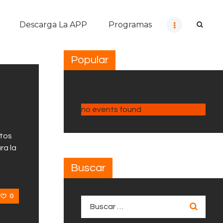
Descarga La APP
Programas
Popular
no events found
ntos
ra la
Buscar
0
Buscar: