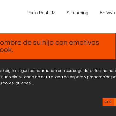
Inicio Real FM
Inicio Real FM
Streaming
En Vivo
Streaming
En Vivo
 nombre de su hijo con emotivas
Descarga La APP
ook.
Programas
do digital, sigue compartiendo con sus seguidores los mome
Noticias
inúan disfrutando de esta etapa de espera y preparación pa
eguidores, quienes…
Equipo
0
Sobre Nosotros