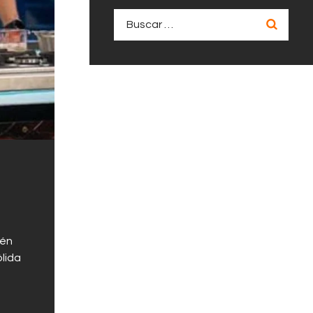
Buscar:
lén
lida