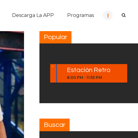
Descarga La APP
Programas
Popular
Estación Retro
8:00 PM
-
11:55 PM
Buscar