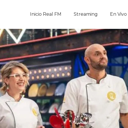
Inicio Real FM
Inicio Real FM
Streaming
En Vivo
Streaming
En Vivo
Descarga La APP
Programas
Noticias
Equipo
Sobre Nosotros