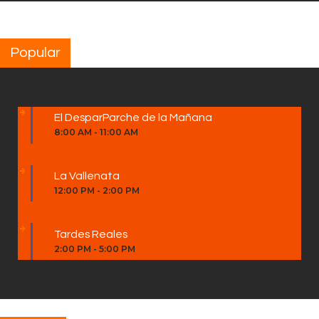
Popular
El DesparParche de la Mañana
8:00 AM
-
11:00 AM
La Vallenata
12:00 PM
-
2:00 PM
Tardes Reales
2:00 PM
-
5:00 PM