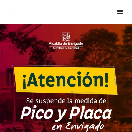
Inicio Real FM
Streaming
En Vivo
Descarga La APP
Programas
Noticias
Equipo
Sobre Nosotros
Contactos