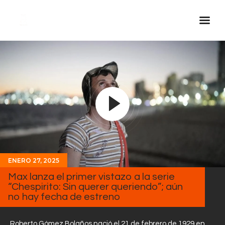
Inicio Real FM
Streaming
En Vivo
Descarga La APP
Programas
Noticias
ENERO 27, 2025
Equipo
Max lanza el primer vistazo a la serie
Sobre Nosotros
“Chespirito: Sin querer queriendo”; aún
no hay fecha de estreno
Contactos
Roberto Gómez Bolaños nació el 21 de febrero de 1929 en