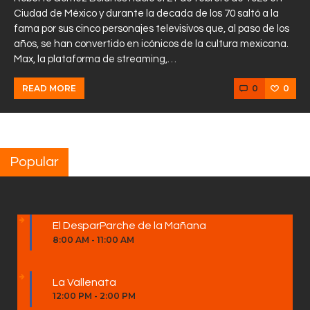
Ciudad de México y durante la decada de los 70 saltó a la
fama por sus cinco personajes televisivos que, al paso de los
años, se han convertido en icónicos de la cultura mexicana.
Max, la plataforma de streaming,…
0
0
READ MORE
Popular
El DesparParche de la Mañana
8:00 AM
-
11:00 AM
La Vallenata
12:00 PM
-
2:00 PM