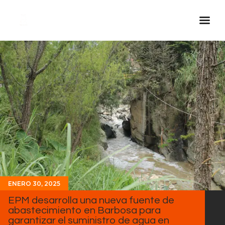
Inicio Real FM
Streaming
En Vivo
Descarga La APP
Programas
Noticias
Equipo
Sobre Nosotros
ENERO 30, 2025
Contactos
EPM desarrolla una nueva fuente de
abastecimiento en Barbosa para
garantizar el suministro de agua en